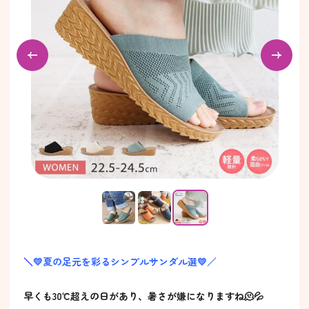
＼
💛夏の足元を彩るシンプルサンダル選💛／
早くも30℃超えの日があり、暑さが嫌になりますね🫠💦