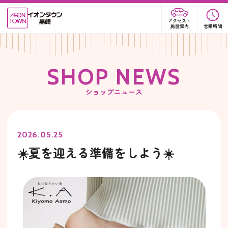
アクセス・
施設案内
営業時間
S
H
O
P
N
E
W
S
ショップニュース
2026.05.25
☀️夏を迎える準備をしよう☀️