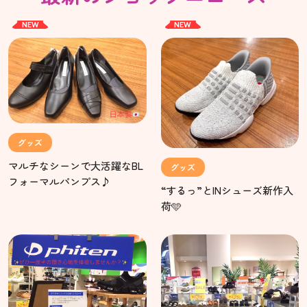
NEW
NEW
グッズ
マルチなシーンで大活躍なBL
グッズ
フォーマルパンプス♪
“するっ”とINシューズ新作入
荷🩵