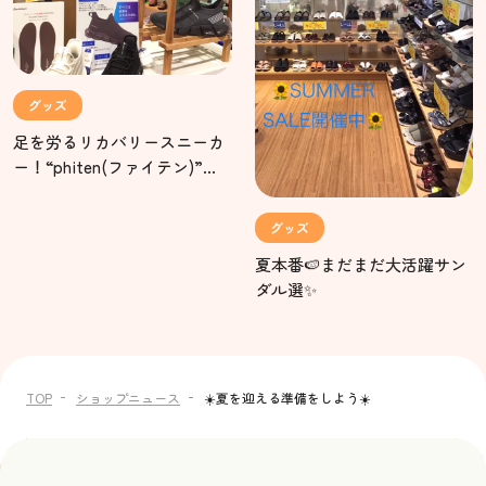
グッズ
足を労るリカバリースニーカ
ー！“phiten(ファイテン)”入
荷‼️
グッズ
夏本番🍉まだまだ大活躍サン
ダル選✨
TOP
ショップニュース
☀️夏を迎える準備をしよう☀️