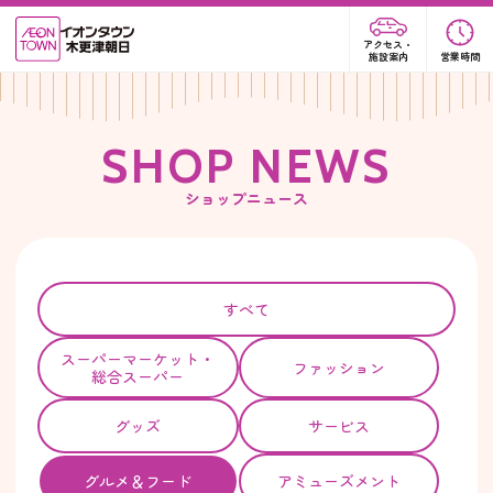
アクセス・
施設案内
営業時間
S
H
O
P
N
E
W
S
ショップニュース
すべて
スーパー
マーケット・
ファッション
総合スーパー
グッズ
サービス
グルメ＆フード
アミューズメント