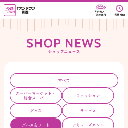
アクセス・
施設案内
営業時間
S
H
O
P
N
E
W
S
ショップニュース
すべて
スーパー
マーケット・
ファッション
総合スーパー
グッズ
サービス
グルメ＆フード
アミューズメント