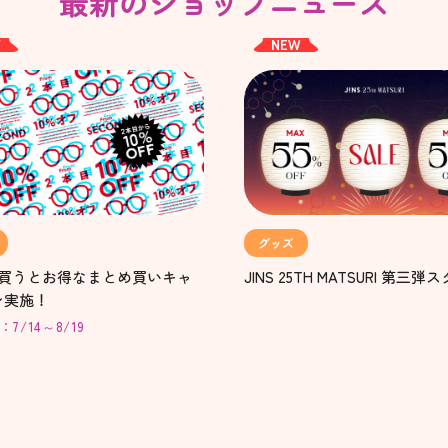
最新のショップニュース
W
NEW
グッズ
上買うとお得なまとめ買いキャ
JINS 25TH MATSURI 第三
ン実施！
7/14～8/19