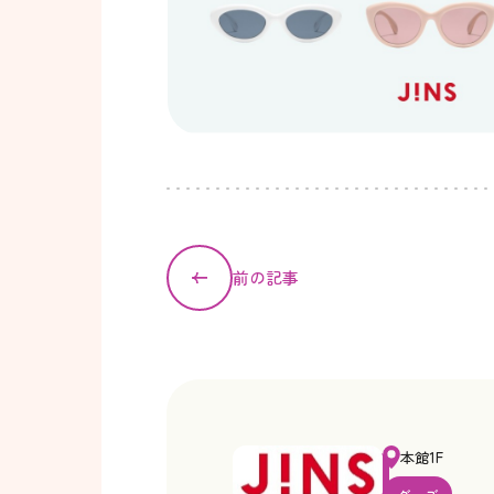
前の記事
本館1F