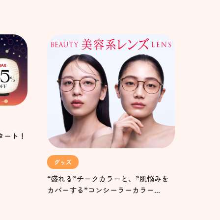
弾スタート！
グッズ
“盛れる”チークカラーと、”肌悩みを
カバーする”コンシーラーカラー
JINS「美容系レンズ™」に新作&新色
登場！