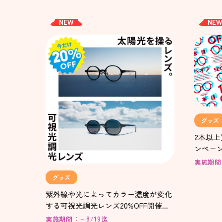
NEW
NE
グッズ
2本以
ンペー
実施期間：
グッズ
紫外線や光によってカラー濃度が変化
する可視光調光レンズ20%OFF開催
中！
実施期間：～8/19迄