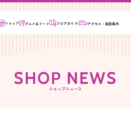
ショップ
フロア
ガイド
グルメ＆
フード
アクセス・
施設案内
S
H
O
P
N
E
W
S
ショップニュース