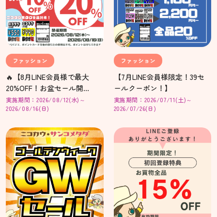
ファッション
ファッション
🔥【8月LINE会員様で最大
【7月LINE会員様限定！39セ
20%OFF！お盆セール開
ールクーポン！】
催！】🔥
実施期間：2026/08/12(水)～
実施期間：2026/07/11(土)～
2026/08/16(日)
2026/07/26(日)