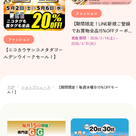
ファッション
【期間限定！LINE新規ご登録
でお買物全品15%OFFクーポ
ンプレゼント！】
実施期間：2026/3/14(土)～
ファッション
2026/3/31(火)
【ニコカウサンコメタダゴー
ルデンウイークセール！】
TOP
ショップニュース
【期間限定！毎週水曜日10%OFFセー
ル！】