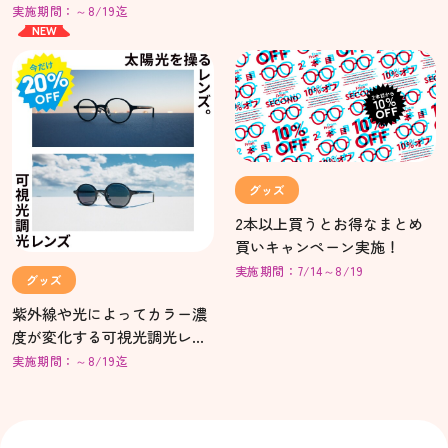
ズ20%OFF開催中！
売！
実施期間：～8/19迄
NEW
グッズ
2本以上買うとお得なまとめ
買いキャンペーン実施！
実施期間：7/14～8/19
グッズ
紫外線や光によってカラー濃
度が変化する可視光調光レン
ズ20%OFF開催中！
実施期間：～8/19迄