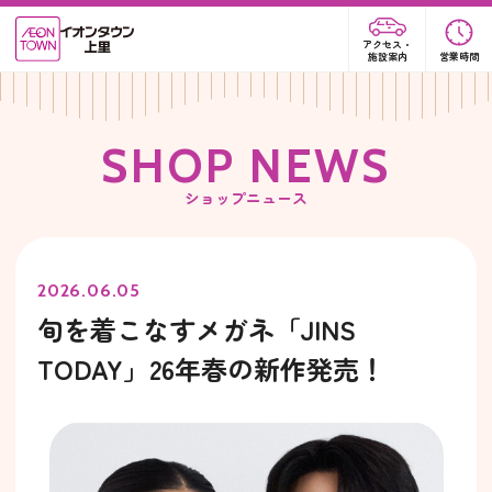
アクセス・
施設案内
営業時間
S
H
O
P
N
E
W
S
ショップニュース
2026.06.05
旬を着こなすメガネ「JINS
TODAY」26年春の新作発売！