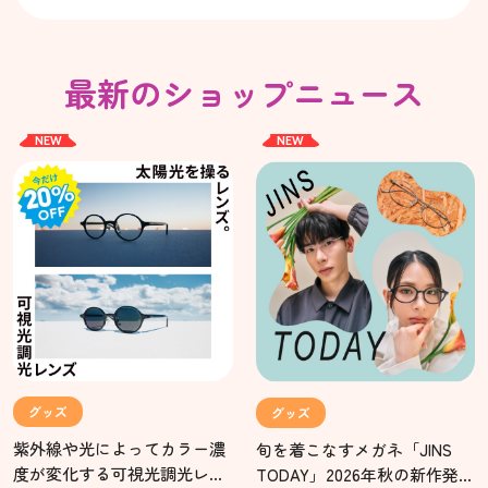
最新のショップニュース
NEW
NEW
グッズ
グッズ
紫外線や光によってカラー濃
旬を着こなすメガネ「JINS
度が変化する可視光調光レン
TODAY」2026年秋の新作発