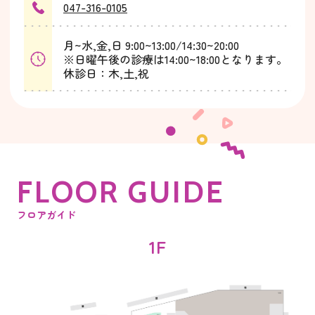
047-316-0105
月~水,金,日 9:00~13:00/14:30~20:00
※日曜午後の診療は14:00~18:00となります。
休診日：木,土,祝
F
L
O
O
R
G
U
I
D
E
フロアガイド
1F