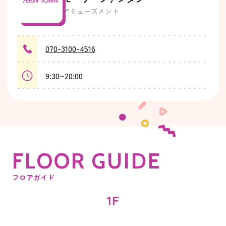
アミューズメント
070-3100-4516
9:30~20:00
F
L
O
O
R
G
U
I
D
E
フロアガイド
1F