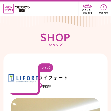
アクセス・
施設案内
営業時間
S
H
O
P
ショップ
グッズ
ライフォート
本館1F