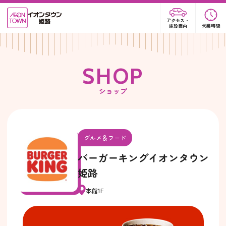
アクセス・
施設案内
営業時間
S
H
O
P
ショップ
グルメ＆フード
バーガーキングイオンタウン
姫路
本館1F