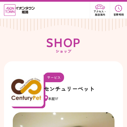
アクセス・
施設案内
営業時間
S
H
O
P
ショップ
サービス
センチュリーペット
本館1F