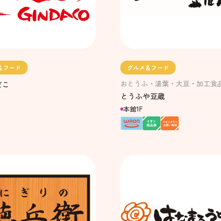
＆フード
グルメ＆フード
おとうふ・湯葉・大豆・加工食
だこ
とうふや豆蔵
本館1F