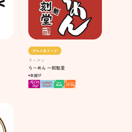
グルメ＆フード
ラーメン
らーめん 一刻魁堂
本館1F