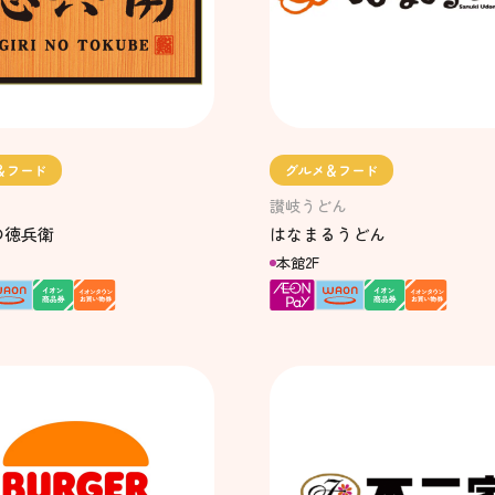
＆フード
グルメ＆フード
讃岐うどん
の徳兵衛
はなまるうどん
本館2F