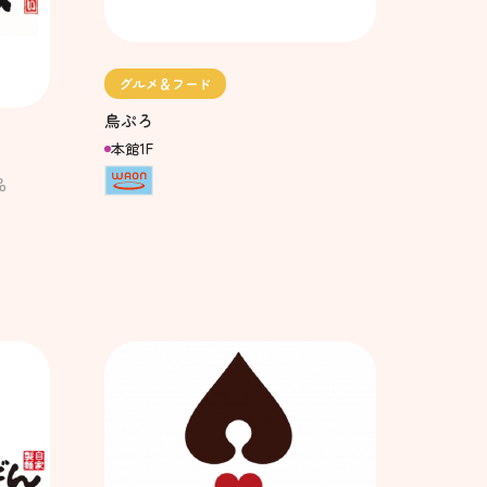
グルメ＆フード
鳥ぷろ
本館1F
品