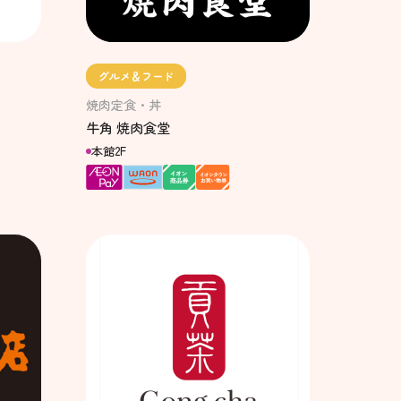
グルメ＆フード
焼肉定食・丼
牛角 焼肉食堂
本館2F