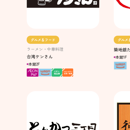
グルメ＆フード
グルメ
ラーメン・中華料理
築地銀
台湾ケンさん
本館1F
本館2F