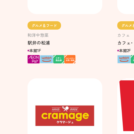
グルメ＆フード
グルメ
和洋中惣菜
カフェ
駅弁の松浦
カフェ･
本館1F
本館2F