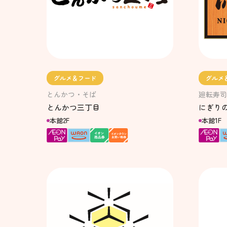
グルメ＆フード
グルメ
とんかつ・そば
廻転寿司
とんかつ三丁目
にぎり
本館2F
本館1F