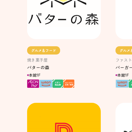
グルメ＆フード
グルメ
焼き菓子屋
ファスト
バターの森
バーガ
本館1F
本館1F