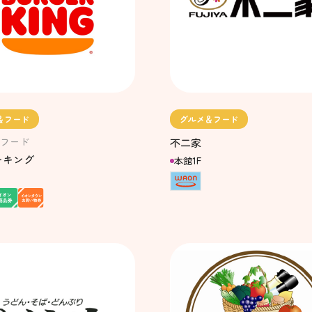
＆フード
グルメ＆フード
フード
不二家
ーキング
本館1F