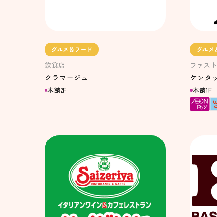
グルメ＆フード
グルメ
飲食店
ファスト
クラマージュ
ケンタ
本館2F
本館1F