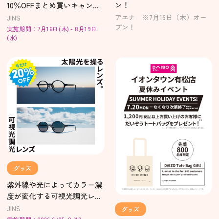
ン！
10％OFFまとめ買いキャンペ
ーン実施中！
アエナ ※7月16日（木）オー
JINS
プン！
実施期間：7月16日(木)~ 8月19日
(水)
グッズ
紫外線や光によってカラー濃
度が変化する可視光調光レン
ズ20%OFF開催中！
JINS
グッズ