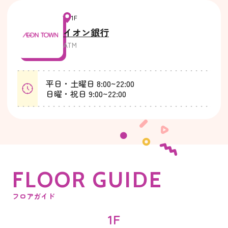
1F
イオン銀行
ATM
平日・土曜日 8:00~22:00
日曜・祝日 9:00~22:00
F
L
O
O
R
G
U
I
D
E
フロアガイド
1F