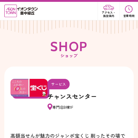
アクセス・
施設案内
営業時間
S
H
O
P
ショップ
サービス
チャンスセンター
専門店B棟1F
高額当せんが魅力のジャンボ宝くじ 削ったその場で