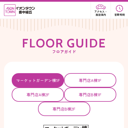
アクセス・
施設案内
営業時間
F
L
O
O
R
G
U
I
D
E
フロアガイド
マーケットガーデン棟1F
専門店A棟1F
専門店A棟2F
専門店B棟1F
専門店B棟2F