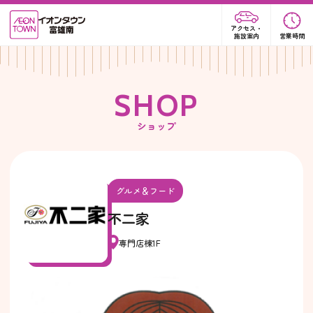
アクセス・
施設案内
営業時間
S
H
O
P
ショップ
グルメ＆フード
不二家
専門店棟1F