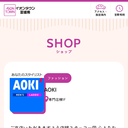
アクセス・
施設案内
営業時間
S
H
O
P
ショップ
ファッション
AOKI
専門店棟1F
ご来店いただきますよう店舗スタッフ一同 心よりお