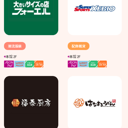
潮流服裝
配飾雜貨
本馆 2F
本馆 2F