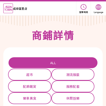
成田富里店
營業時間
Language
商
鋪
詳
情
ALL
超市
潮流服裝
配飾雜貨
服務配套
樂享美食
休閒娛樂