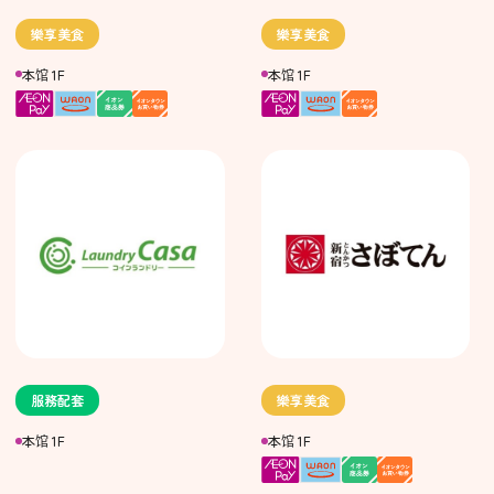
樂享美食
樂享美食
本馆 1F
本馆 1F
服務配套
樂享美食
本馆 1F
本馆 1F