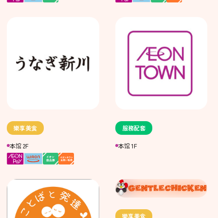
樂享美食
服務配套
本馆 2F
本馆 1F
樂享美食