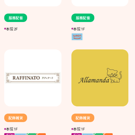
服務配套
服務配套
本馆 2F
本馆 1F
配飾雜貨
配飾雜貨
本馆 1F
本馆 1F