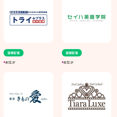
服務配套
服務配套
本馆 2F
本馆 2F