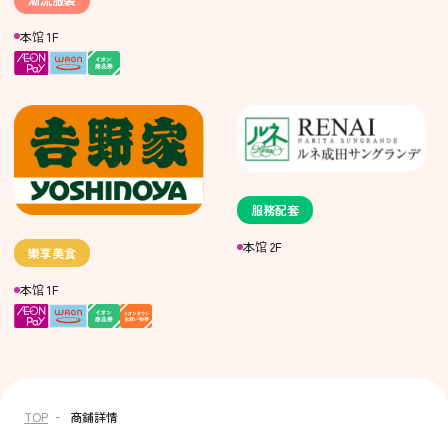
本馆 1F
服務配套
本馆 2F
樂享美食
本馆 1F
TOP
商鋪詳情