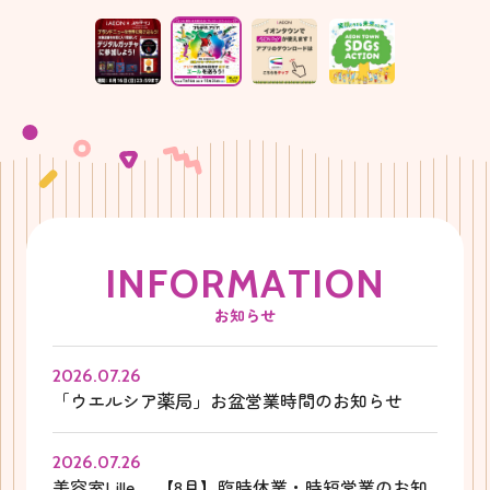
I
N
F
O
R
M
A
T
I
O
N
お知らせ
2026.07.26
「ウエルシア薬局」お盆営業時間のお知らせ
2026.07.26
美容室Lille 【8月】臨時休業・時短営業のお知