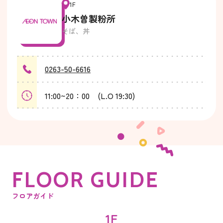
1F
小木曽製粉所
そば、丼
0263-50-6616
11:00~20：00 (L.O 19:30)
F
L
O
O
R
G
U
I
D
E
フロアガイド
1F