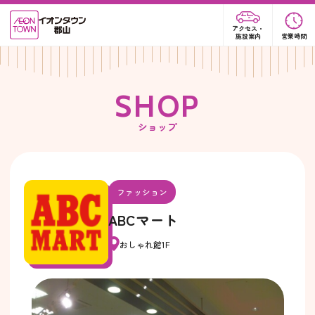
アクセス・
施設案内
営業時間
S
H
O
P
ショップ
ファッション
ABCマート
おしゃれ館1F