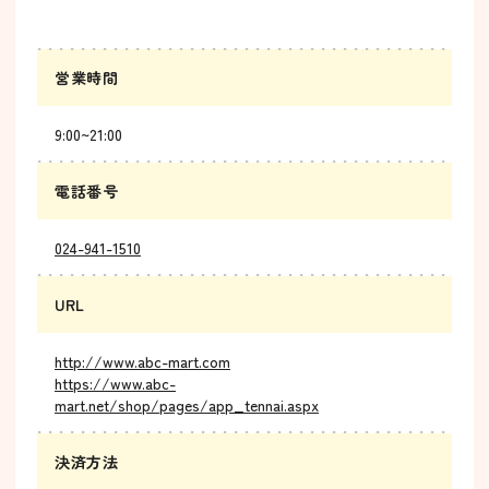
営業時間
9:00~21:00
電話番号
024-941-1510
URL
http://www.abc-mart.com
https://www.abc-
mart.net/shop/pages/app_tennai.aspx
決済方法