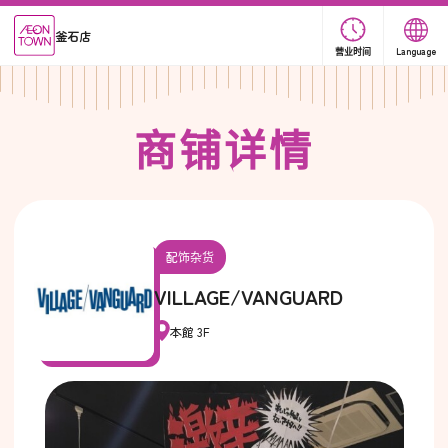
釜石店
营业时间
Language
商
铺
详
情
配饰杂货
VILLAGE/VANGUARD
本館 3F