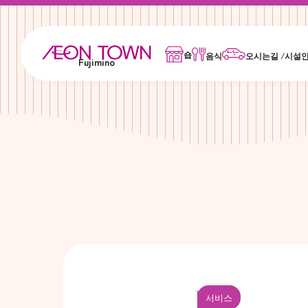
숍
음식
오시는길 /시설
Fujimino
서비스