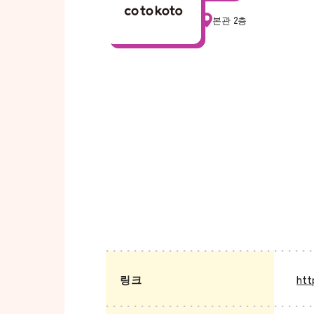
본관 2층
링크
htt