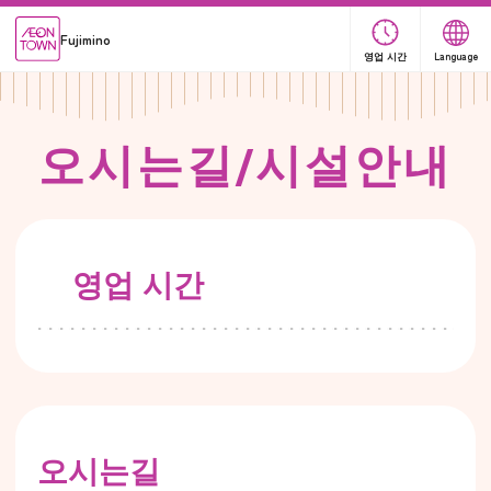
Fujimino
영업 시간
Language
오
시
는
길
/
시
설
안
내
영업 시간
오시는길