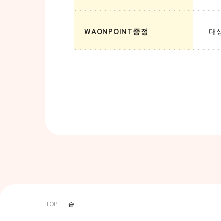
WAONPOINT증정
대
TOP
숍