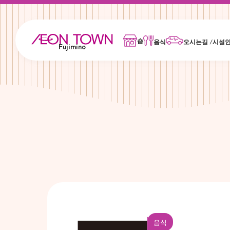
숍
음식
오시는길 /시설
Fujimino
음식