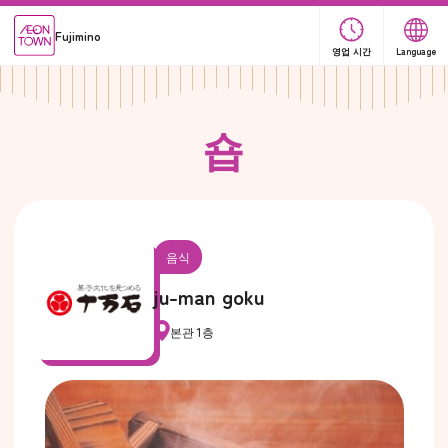
Fujimino
영업 시간
Language
숍
음식
ju-man goku
본관 1층