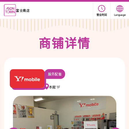
富士南店
营业时间
Language
商
铺
详
情
服务配套
本館 1F