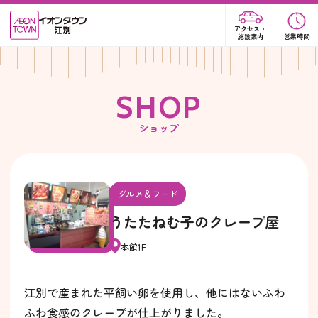
アクセス・
施設案内
営業時間
S
H
O
P
ショップ
グルメ＆フード
うたたねむ子のクレープ屋
本館1F
江別で産まれた平飼い卵を使用し、他にはないふわ
ふわ食感のクレープが仕上がりました。