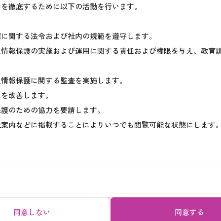
針を徹底するために以下の活動を行います。
報に関する法令および社内の規範を遵守します。
人情報保護の実施および運用に関する責任および権限を与え、教育
人情報保護に関する監査を実施します。
用を改善します。
保護のための協力を要請します。
社案内などに掲載することによりいつでも閲覧可能な状態にします
に利用目的を明らかにし、収集した個人情報は、必要な期間に限り
は、当該個人情報を遅滞なく消去するよう努めます。
求められたときは、合理的な期間、妥当な範囲内でこれに速やかに
同意しない
同意する
セス、紛失、改ざん、漏えいなどの問題が起きないように適切に取