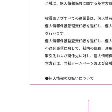
当社は、個人情報保護に関する基本方
役員およびすべての従業員は、個人情
個人情報保護管理責任者を選任し、個
を行います。
個人情報保護監査責任者を選任し、個
不適合事項に対して、社内の規程、運
取引先および関係先に対し、個人情報
本方針は、当社ホームページおよび会
●個人情報の取扱いについて
収集、利用、提供については、収集時
また、利用する必要がなくなったとき
個人情報に対し、開示・訂正・中止を
安全対策の実施については、不正アク