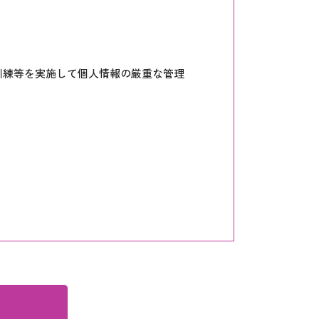
訓練等を実施して個人情報の厳重な管理
。
、その利用目的の範囲内で使用します。
応じます。
扱います。