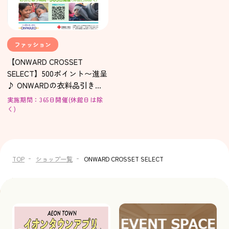
ファッション
【ONWARD CROSSET
SELECT】500ポイント〜進呈
♪ ONWARDの衣料品引き取
りキャンペーン
実施期間：365日開催(休館日は除
く)
TOP
ショップ一覧
ONWARD CROSSET SELECT