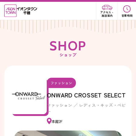
アクセス・
施設案内
営業時間
S
H
O
P
ショップ
ファッション
ONWARD CROSSET SELECT
ファッション ／ レディス・キッズ・ベビ
ー
本館2F