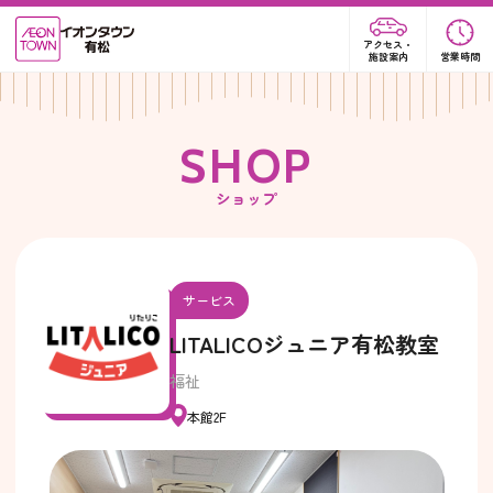
アクセス・
施設案内
営業時間
S
H
O
P
ショップ
サービス
LITALICOジュニア有松教室
福祉
本館2F