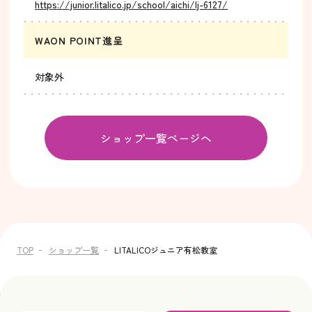
https://junior.Iitalico.jp/school/aichi/lj-6127/
WAON POINT進呈
対象外
ショップ一覧ページへ
TOP
ショップ一覧
LITALICOジュニア有松教室