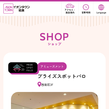
アクセス・
施設案内
営業時間
Language
S
H
O
P
ショップ
アミューズメント
プライズスポットパロ
西街区3F