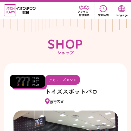
アクセス・
施設案内
営業時間
Language
S
H
O
P
ショップ
アミューズメント
トイズスポットパロ
西街区3F