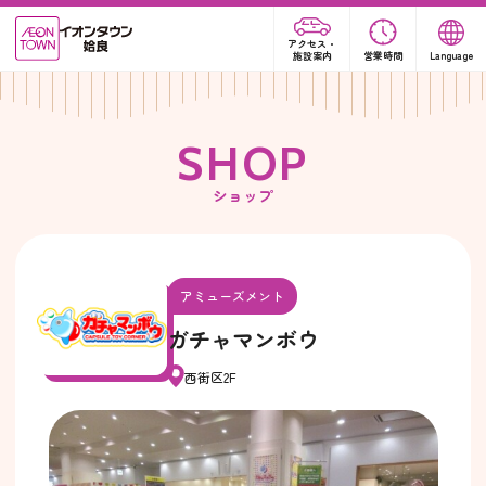
アクセス・
施設案内
営業時間
Language
S
H
O
P
ショップ
アミューズメント
ガチャマンボウ
西街区2F