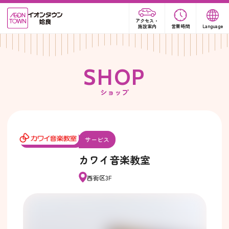
アクセス・
施設案内
営業時間
Language
S
H
O
P
ショップ
サービス
カワイ音楽教室
西街区3F