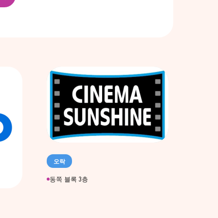
오락
동쪽 블록 3층