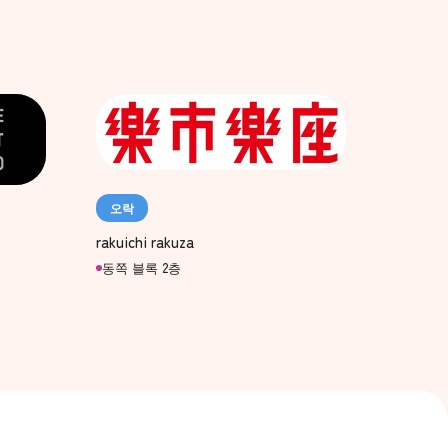
오락
rakuichi rakuza
동쪽 블록 2층