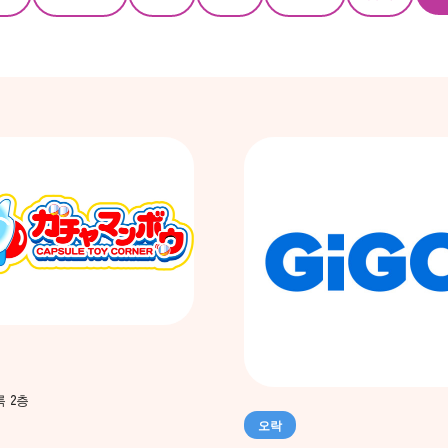
 2층
오락