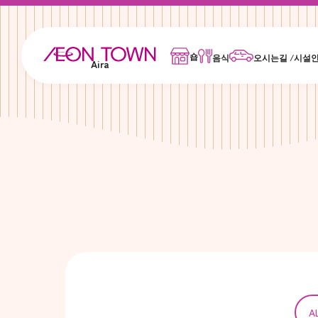
숍
음식
오시는길 /시설
Aira
A