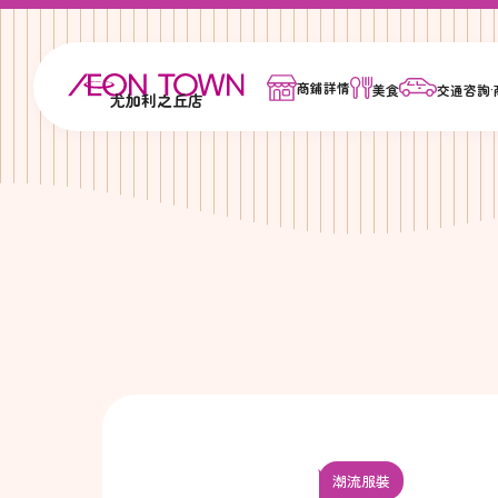
商鋪詳情
美食
交通咨詢
尤加利之丘店
潮流服裝