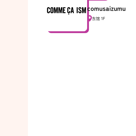
comusaizumu
东馆 1F