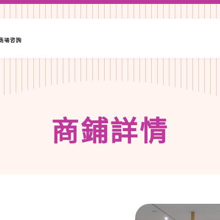
·商場咨詢
商
鋪
詳
情