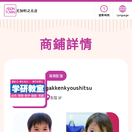
尤加利之丘店
營業時間
Language
商
鋪
詳
情
服務配套
gakkenkyoushitsu
东馆 3F