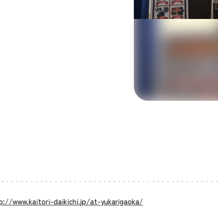
p://www.kaitori-daikichi.jp/at-yukarigaoka/