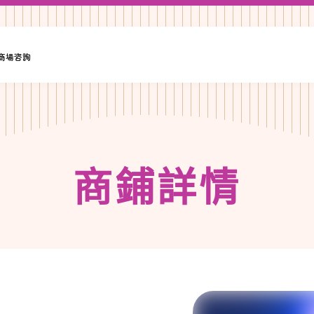
·商場咨詢
商
鋪
詳
情