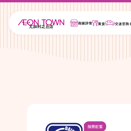
商鋪詳情
美食
交通咨詢
尤加利之丘店
服務配套