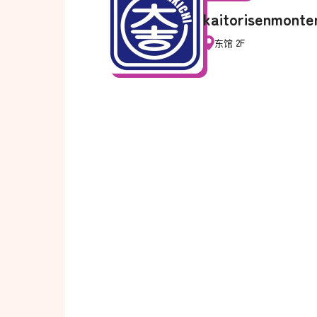
kaitorisenmonten
东馆 2F