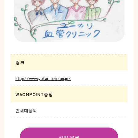
링크
http://www.yukari-kekkan.jp/
WAONPOINT증정
면세대상외
상점 목록