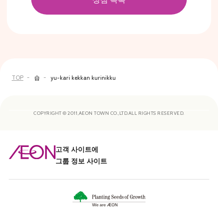
TOP
숍
yu-kari kekkan kurinikku
COPYRIGHT © 2011,AEON TOWN CO.,LTD.ALL RIGHTS RESERVED.
고객 사이트에
그룹 정보 사이트