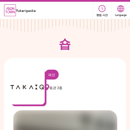
Yukarigaoka
영업 시간
Language
숍
패션
동관 3층