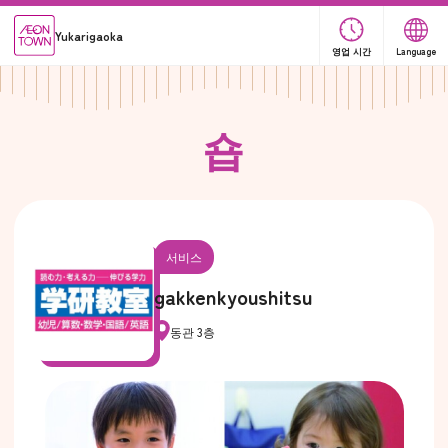
Yukarigaoka
영업 시간
Language
숍
서비스
gakkenkyoushitsu
동관 3층