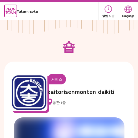
Yukarigaoka
영업 시간
Language
숍
서비스
kaitorisenmonten daikiti
동관 2층