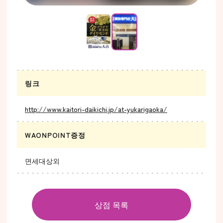
링크
http://www.kaitori-daikichi.jp/at-yukarigaoka/
WAONPOINT증정
면세대상외
상점 목록