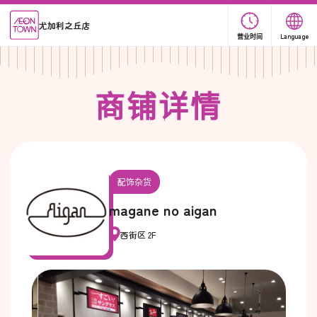
尤加利之丘店
营业时间
Language
商
铺
详
情
配饰杂货
magane no aigan
西街区 2F