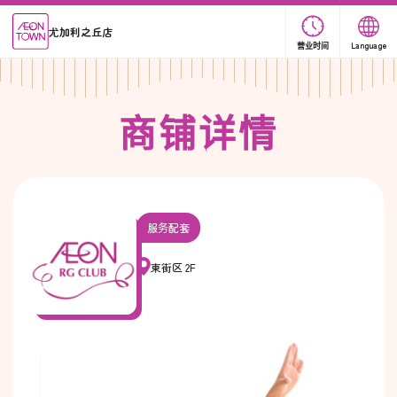
尤加利之丘店
营业时间
Language
商
铺
详
情
服务配套
東街区 2F