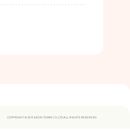
COPYRIGHT © 2011,AEON TOWN CO.,LTD.ALL RIGHTS RESERVED.