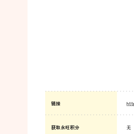
链接
htt
获取永旺积分
无