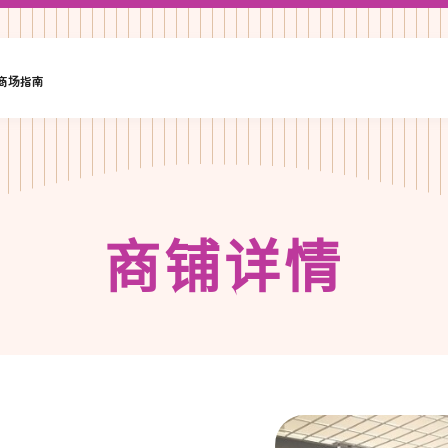
·商场指南
商
铺
详
情