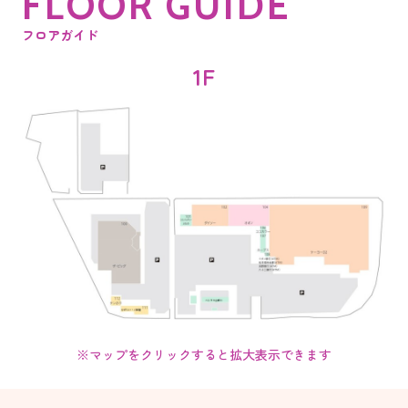
F
L
O
O
R
G
U
I
D
E
フロアガイド
1F
※マップをクリックすると拡大表示できます