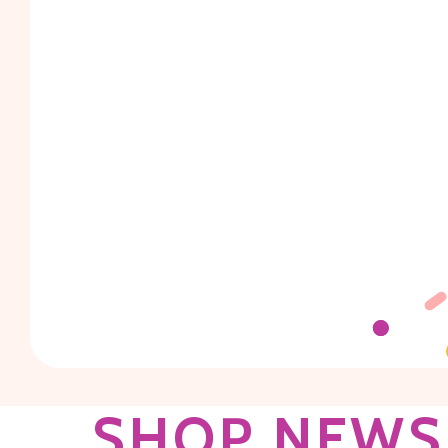
S
H
O
P
N
E
W
S