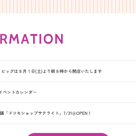
R
M
A
T
I
O
N
・ビッグは８月１日(土)より朝８時から開店いたします
月イベントカレンダー
舗「ドコモショップサテライト」7/31㊎OPEN！