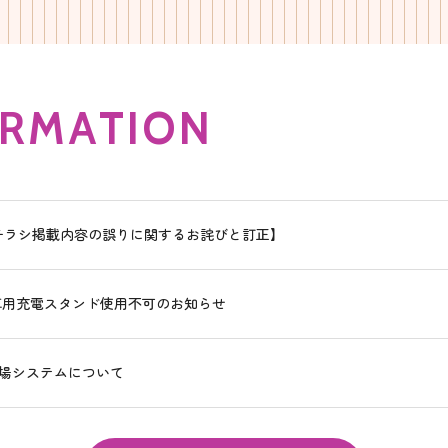
R
M
A
T
I
O
N
チラシ掲載内容の誤りに関するお詫びと訂正】
車用充電スタンド使用不可のお知らせ
場システムについて