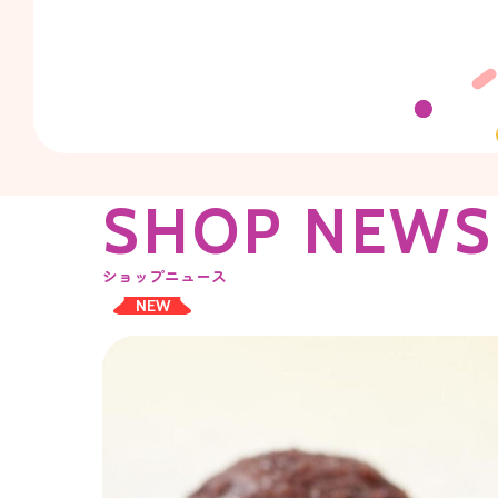
S
H
O
P
N
E
W
S
ショップニュース
NEW