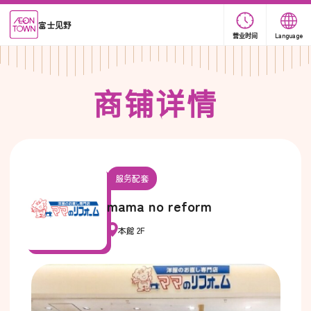
富士见野
营业时间
Language
商
铺
详
情
服务配套
mama no reform
本館 2F